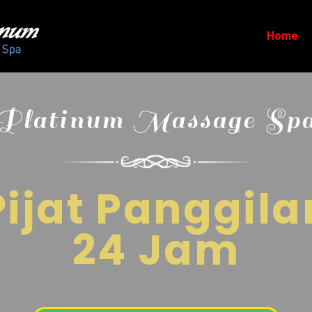
Home
Platinum Massage Sp
Pijat Panggila
24 Jam