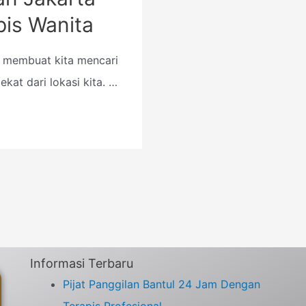
pis Wanita
 membuat kita mencari
ekat dari lokasi kita. …
Informasi Terbaru
Pijat Panggilan Bantul 24 Jam Dengan