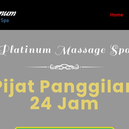
Home
Platinum Massage Sp
Pijat Panggila
24 Jam