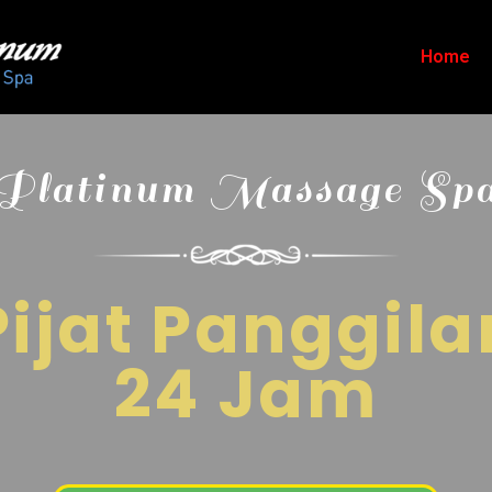
Home
Platinum Massage Sp
Pijat Panggila
24 Jam