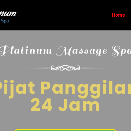
Home
Platinum Massage Sp
Pijat Panggila
24 Jam