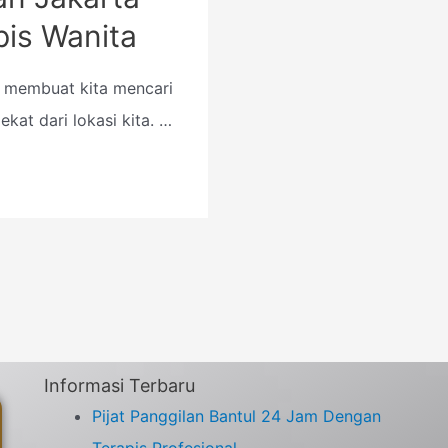
pis Wanita
 membuat kita mencari
ekat dari lokasi kita. …
Informasi Terbaru
Pijat Panggilan Bantul 24 Jam Dengan