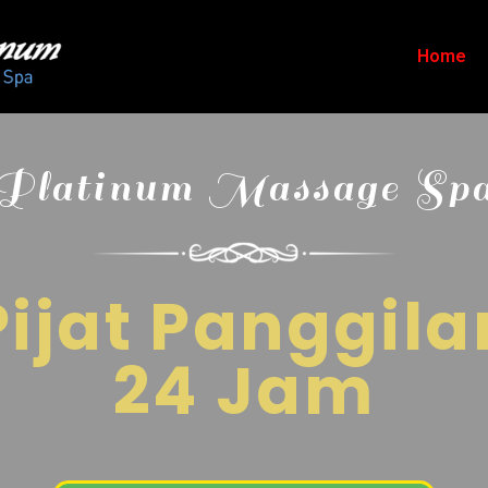
Home
Platinum Massage Sp
Pijat Panggila
24 Jam