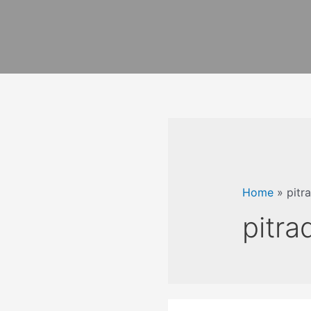
Home
»
pitr
pitra