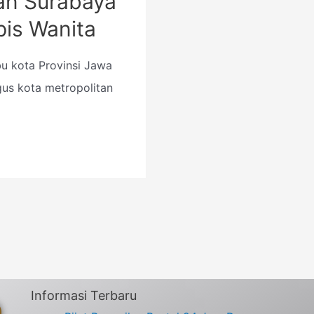
lan Surabaya
pis Wanita
bu kota Provinsi Jawa
igus kota metropolitan
Informasi Terbaru