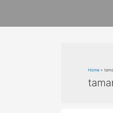
Home
»
tama
taman