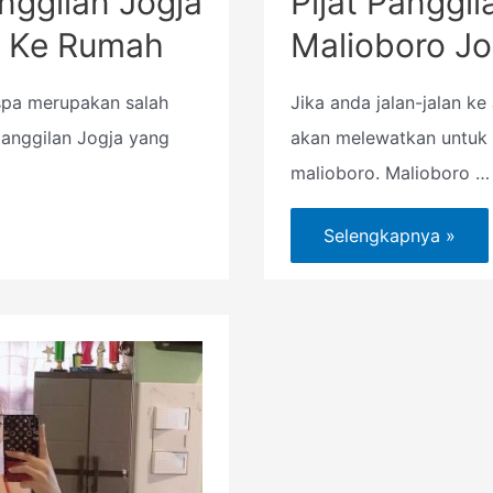
anggilan Jogja
Pijat Panggil
g Ke Rumah
Malioboro Jo
spa merupakan salah
Jika anda jalan-jalan ke
 panggilan Jogja yang
akan melewatkan untuk 
malioboro. Malioboro …
Selengkapnya »