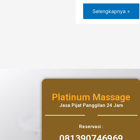
Selengkapnya »
Platinum Massage
Jasa Pijat Panggilan 24 Jam
Reservasi :
081390746969