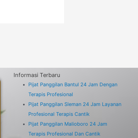
Informasi Terbaru
Pijat Panggilan Bantul 24 Jam Dengan
Terapis Profesional
Pijat Panggilan Sleman 24 Jam Layanan
Profesional Terapis Cantik
Pijat Panggilan Malioboro 24 Jam
Terapis Profesional Dan Cantik