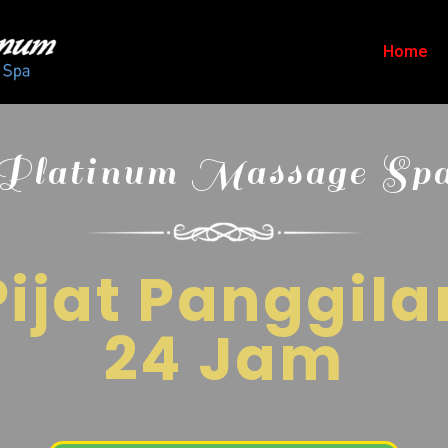
Home
Platinum Massage Sp
Pijat Panggila
24 Jam