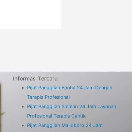
Informasi Terbaru
Pijat Panggilan Bantul 24 Jam Dengan
Terapis Profesional
Pijat Panggilan Sleman 24 Jam Layanan
Profesional Terapis Cantik
Pijat Panggilan Malioboro 24 Jam