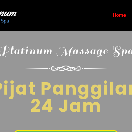
Home
Platinum Massage Sp
Pijat Panggila
24 Jam